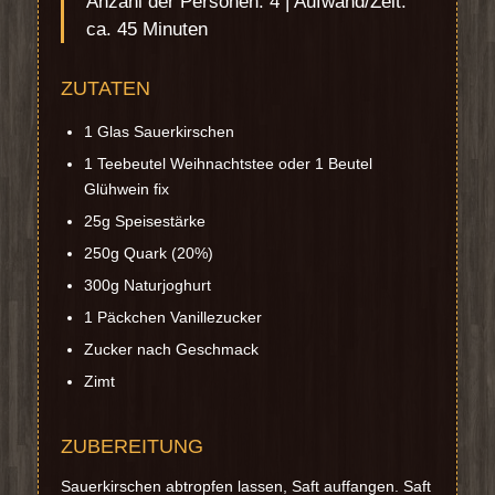
Anzahl der Personen: 4 | Aufwand/Zeit:
ca. 45 Minuten
ZUTATEN
1 Glas Sauerkirschen
1 Teebeutel Weihnachtstee oder 1 Beutel
Glühwein fix
25g Speisestärke
250g Quark (20%)
300g Naturjoghurt
1 Päckchen Vanillezucker
Zucker nach Geschmack
Zimt
ZUBEREITUNG
Sauerkirschen abtropfen lassen, Saft auffangen. Saft