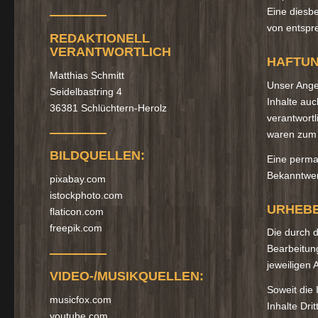
Eine diesbe
von entspr
REDAKTIONELL
VERANTWORTLICH
HAFTUN
Matthias Schmitt
Unser Angeb
Seidelbastring 4
Inhalte auc
36381 Schlüchtern-Herolz
verantwortl
waren zum Z
BILDQUELLEN:
Eine perman
Bekanntwer
pixabay.com
istockphoto.com
URHEB
flaticon.com
freepik.com
Die durch d
Bearbeitun
jeweiligen 
VIDEO-/MUSIKQUELLEN:
Soweit die 
musicfox.com
Inhalte Dri
youtube.com