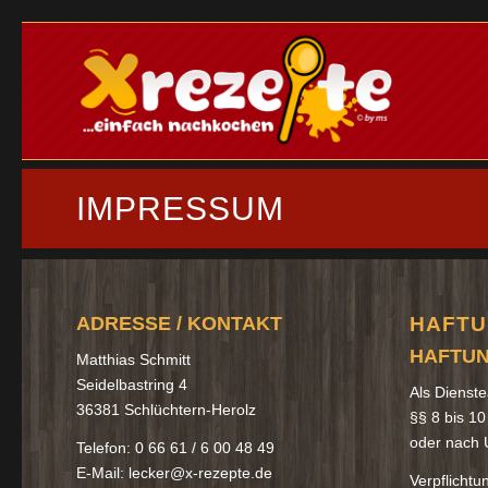
IMPRESSUM
ADRESSE / KONTAKT
HAFTU
HAFTUN
Matthias Schmitt
Seidelbastring 4
Als Dienste
36381 Schlüchtern-Herolz
§§ 8 bis 10
oder nach U
Telefon: 0 66 61 / 6 00 48 49
E-Mail: lecker@x-rezepte.de
Verpflicht