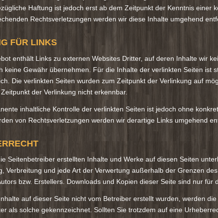
zügliche Haftung ist jedoch erst ab dem Zeitpunkt der Kenntnis einer
echenden Rechtsverletzungen werden wir diese Inhalte umgehend entf
G FÜR LINKS
ot enthält Links zu externen Websites Dritter, auf deren Inhalte wir k
h keine Gewähr übernehmen. Für die Inhalte der verlinkten Seiten ist st
ich. Die verlinkten Seiten wurden zum Zeitpunkt der Verlinkung auf mög
eitpunkt der Verlinkung nicht erkennbar.
ente inhaltliche Kontrolle der verlinkten Seiten ist jedoch ohne konkr
den von Rechtsverletzungen werden wir derartige Links umgehend ent
ERRECHT
ie Seitenbetreiber erstellten Inhalte und Werke auf diesen Seiten unte
g, Verbreitung und jede Art der Verwertung außerhalb der Grenzen des
Autors bzw. Erstellers. Downloads und Kopien dieser Seite sind nur für
Inhalte auf dieser Seite nicht vom Betreiber erstellt wurden, werden d
tter als solche gekennzeichnet. Sollten Sie trotzdem auf eine Urheber