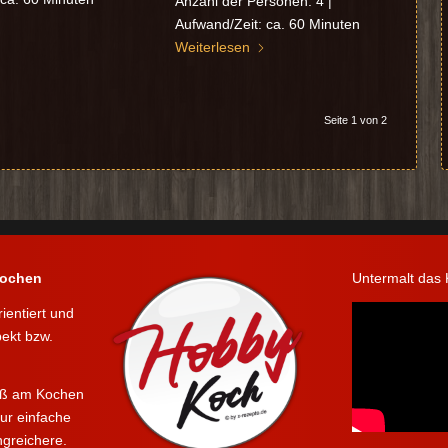
Anzahl der Personen: 4 |
Aufwand/Zeit: ca. 60 Minuten
Weiterlesen
Seite 1 von 2
kochen
Untermalt das
rientiert und
pekt bzw.
paß am Kochen
ur einfache
greichere.