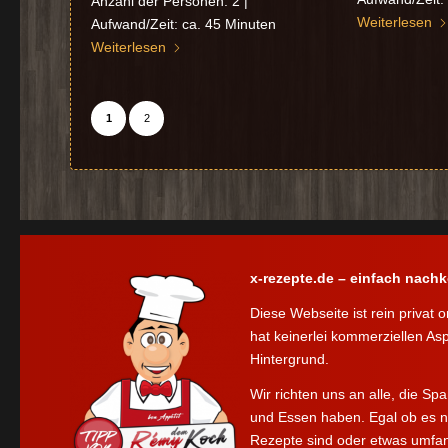
Anzahl der Personen: 2 |
Weiterlesen
Aufwand/Zeit: ca. 45 Minuten
Weiterlesen
1
2
x-rezepte.de – einfach nach
Diese Webseite ist rein privat o
hat keinerlei kommerziellen As
Hintergrund.
Wir richten uns an alle, die S
und Essen haben. Egal ob es n
Rezepte sind oder etwas umfan