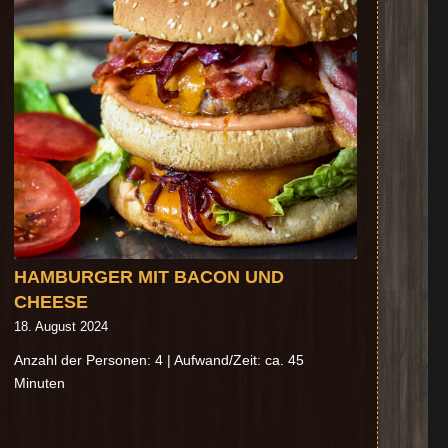
HAMBURGER MIT BACON UND
SCHWEINEBRATEN
CHEESE
18. August 2024
18. August 2024
Anzahl der Personen: 3 | Aufwand/Zeit: ca. 90
Minuten
Anzahl der Personen: 4 | Aufwand/Zeit: ca. 45
Minuten
NUDELN AL DENTE KOCHEN !