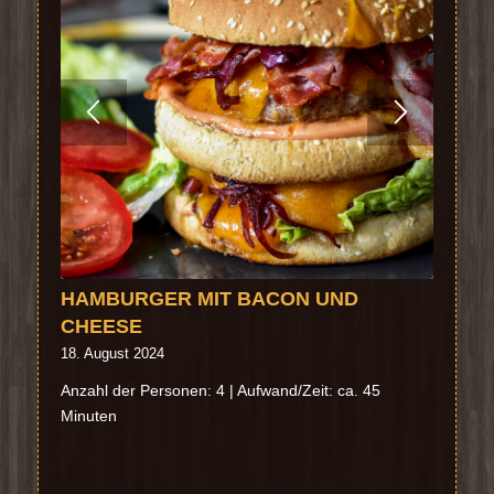
HAMBURGER MIT BACON UND
SCHWEINEBRATEN
CHEESE
18. August 2024
18. August 2024
Anzahl der Personen: 3 | Aufwand/Zeit: ca. 90
Minuten
Anzahl der Personen: 4 | Aufwand/Zeit: ca. 45
Minuten
REIS KOCHEN – SO GEHT ES