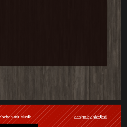
 Kochen mit Musik…
design by pixeljedi