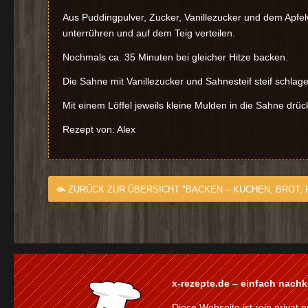
Aus Puddingpulver, Zucker, Vanillezucker und dem Apfelw
unterrühren und auf dem Teig verteilen.
Nochmals ca. 35 Minuten bei gleicher Hitze backen.
Die Sahne mit Vanillezucker und Sahnesteif steif schlag
Mit einem Löffel jeweils kleine Mulden in die Sahne drüc
Rezept von: Alex
ZURÜCK ZUR ÜBERSICHT "BACKEN – KUCHEN, BROT,
x-rezepte.de – einfach nach
Diese Webseite ist rein privat o