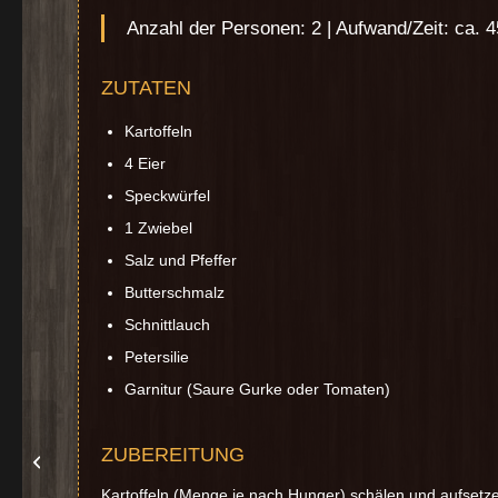
Anzahl der Personen: 2 | Aufwand/Zeit: ca. 
ZUTATEN
Kartoffeln
4 Eier
Speckwürfel
1 Zwiebel
Salz und Pfeffer
Butterschmalz
Schnittlauch
Petersilie
Garnitur (Saure Gurke oder Tomaten)
Spaghetti mit
ZUBEREITUNG
Meeresfrüchte
Kartoffeln (Menge je nach Hunger) schälen und aufsetzen