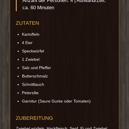
Anzahl der Personen: 4 | Aufwand/Zeit:
ca. 60 Minuten
ZUTATEN
Kartoffeln
4 Eier
Speckwürfel
1 Zwiebel
Salz und Pfeffer
Butterschmalz
Schnittlauch
Petersilie
Garnitur (Saure Gurke oder Tomaten)
ZUBEREITUNG
Zwiebel würfeln. Hackfleisch, Senf, Ei und Zwiebel