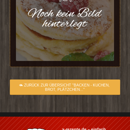
ZURÜCK ZUR ÜBERSICHT "BACKEN - KUCHEN,
BROT, PLÄTZCHEN..."
x-rezepte.de – einfach