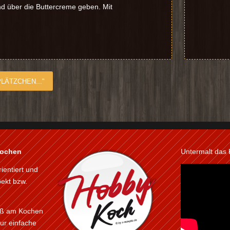
nd über die Buttercreme geben. Mit
LÄTZCHEN..."
kochen
Untermalt das
rientiert und
pekt bzw.
paß am Kochen
ur einfache