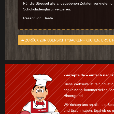
Für die Streusel alle angegebenen Zutaten verkneten u
Schokoladenglasur verzieren.
Rezept von: Beate
ZURÜCK ZUR ÜBERSICHT "BACKEN - KUCHEN, BROT, P
x-rezepte.de – einfach nach
Diese Webseite ist rein privat o
hat keinerlei kommerziellen As
Hintergrund.
Wir richten uns an alle, die S
und Essen haben. Egal ob es n