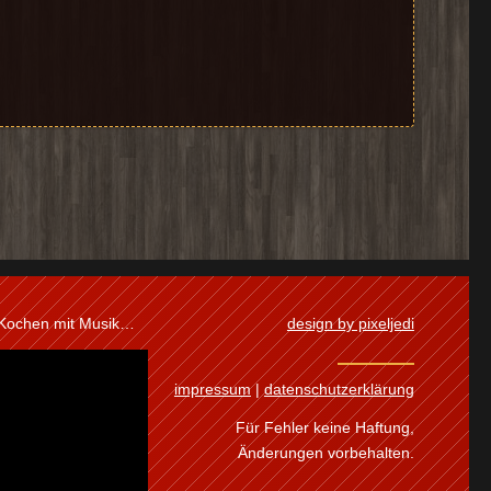
 Kochen mit Musik…
design by pixeljedi
impressum
|
datenschutzerklärung
Für Fehler keine Haftung,
Änderungen vorbehalten.