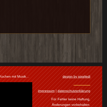
 Kochen mit Musik…
design by pixeljedi
impressum
|
datenschutzerklärung
Für Fehler keine Haftung,
Änderungen vorbehalten.