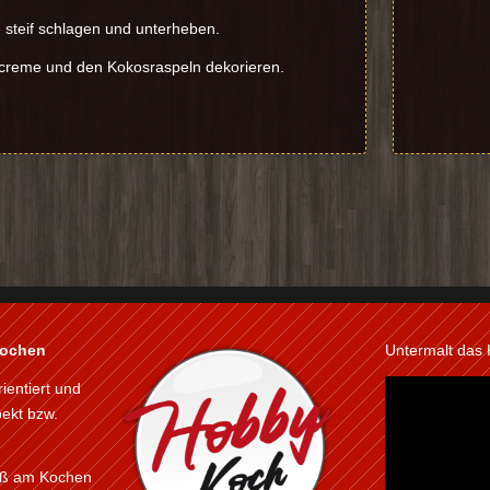
 steif schlagen und unterheben.
screme und den Kokosraspeln dekorieren.
kochen
Untermalt das
rientiert und
pekt bzw.
paß am Kochen