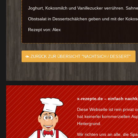
Joghurt, Kokosmilch und Vanillezucker verrühren. Sahne
Obstsalat in Dessertschälchen geben und mit der Koko
Rezept von: Alex
ZURÜCK ZUR ÜBERSICHT "NACHTSICH / DESSERT"
x-rezepte.de – einfach nach
Diese Webseite ist rein privat o
hat keinerlei kommerziellen As
Hintergrund.
Wir richten uns an alle, die S