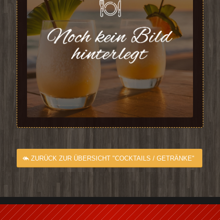
ZURÜCK ZUR ÜBERSICHT "COCKTAILS / GETRÄNKE"