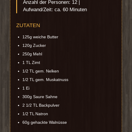
Anzahl der Personen: 12 |
Aufwand/Zeit: ca. 60 Minuten
ZUTATEN
125g weiche Butter
120g Zucker
250g Mehl
1 TL Zimt
1/2 TL gem. Nelken
1/2 TL gem. Muskatnuss
1 Ei
300g Saure Sahne
2 1/2 TL Backpulver
1/2 TL Natron
60g gehackte Walnüsse