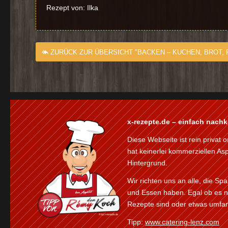
Rezept von: Ilka
ZURÜCK ZUR ÜBERSICHT "BACKEN – KUCHEN, BROT,
x-rezepte.de – einfach nach
Diese Webseite ist rein privat o
hat keinerlei kommerziellen As
Hintergrund.
Wir richten uns an alle, die S
und Essen haben. Egal ob es n
Rezepte sind oder etwas umfan
Tipp:
www.catering-lenz.com