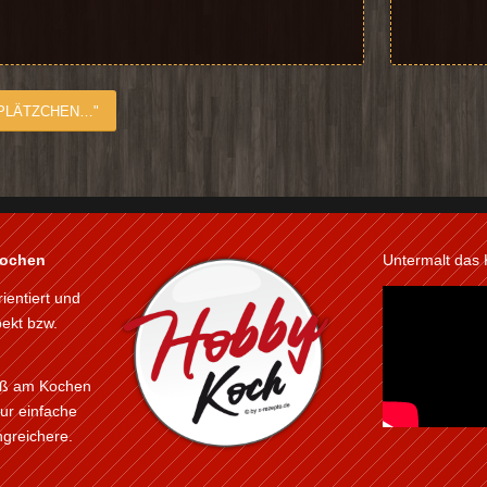
 PLÄTZCHEN…"
kochen
Untermalt das
rientiert und
pekt bzw.
paß am Kochen
ur einfache
greichere.