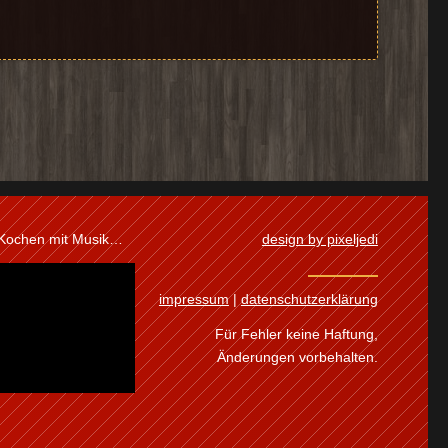
 Kochen mit Musik…
design by pixeljedi
impressum
|
datenschutzerklärung
Für Fehler keine Haftung,
Änderungen vorbehalten.