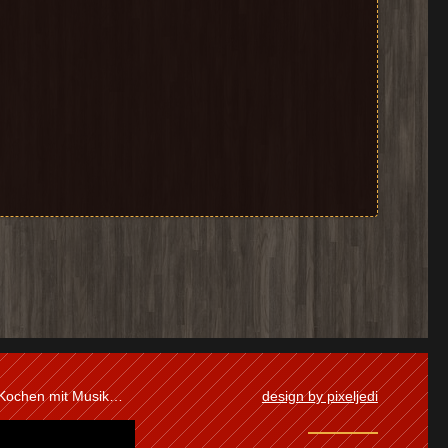
 Kochen mit Musik…
design by pixeljedi