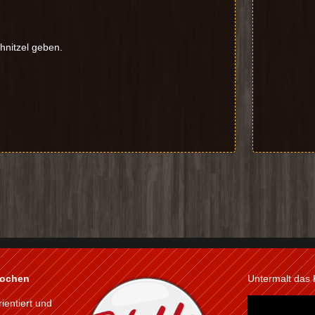
hnitzel geben.
kochen
Untermalt das
rientiert und