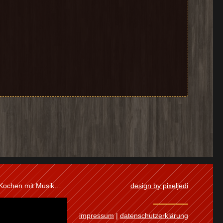
 Kochen mit Musik…
design by pixeljedi
impressum
|
datenschutzerklärung