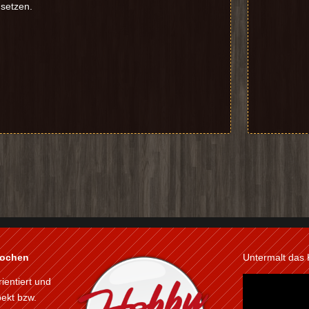
 setzen.
kochen
Untermalt das
rientiert und
pekt bzw.