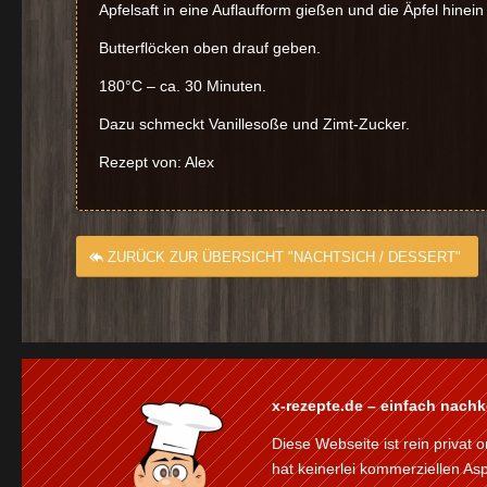
Apfelsaft in eine Auflaufform gießen und die Äpfel hinein
Butterflöcken oben drauf geben.
180°C – ca. 30 Minuten.
Dazu schmeckt Vanillesoße und Zimt-Zucker.
Rezept von: Alex
ZURÜCK ZUR ÜBERSICHT "NACHTSICH / DESSERT"
x-rezepte.de – einfach nach
Diese Webseite ist rein privat o
hat keinerlei kommerziellen As