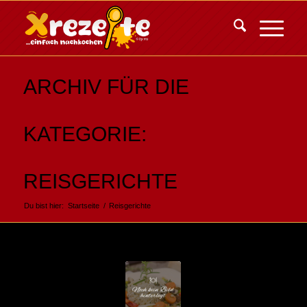
ARCHIV FÜR DIE
KATEGORIE:
REISGERICHTE
Du bist hier:
Startseite
/
Reisgerichte