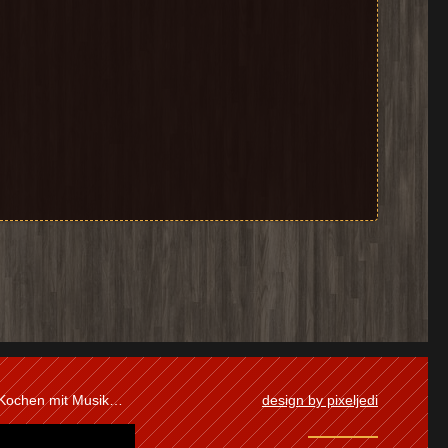
 Kochen mit Musik…
design by pixeljedi