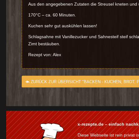
Aus den angegebenen Zutaten die Streusel kneten und ü
170°C – ca. 60 Minuten.
Kuchen sehr gut auskühlen lassen!
Schlagsahne mit Vanillezucker und Sahnesteif steif schla
Zimt bestäuben.
Rezept von: Alex
ZURÜCK ZUR ÜBERSICHT "BACKEN - KUCHEN, BROT, P
x-rezepte.de – einfach nach
Diese Webseite ist rein privat o