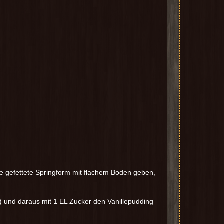
ne gefettete Springform mit flachem Boden geben,
r) und daraus mit 1 EL Zucker den Vanillepudding
.