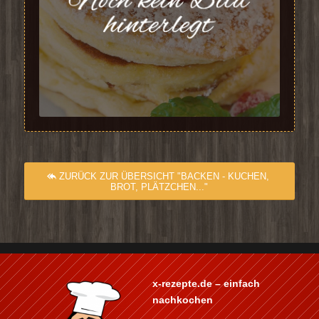
ZURÜCK ZUR ÜBERSICHT "BACKEN - KUCHEN,
BROT, PLÄTZCHEN..."
x-rezepte.de – einfach
nachkochen