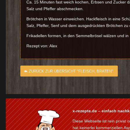
Ca. 15 Minuten fast weich kochen, Erbsen und Zucker d
Salz und Pfeffer abschmecken.
Brötchen in Wasser einweichen. Hackfleisch in eine Schü
Salz, Pfeffer, Senf und dem ausgedrückten Brötchen zu 
Frikadellen formen, in den Semmelbrösel wälzen und in 
Rezept von: Alex
ZURÜCK ZUR ÜBERSICHT "FLEISCH, BRATEN"
x-rezepte.de – einfach nach
Diese Webseite ist rein privat o
hat keinerlei kommerziellen As