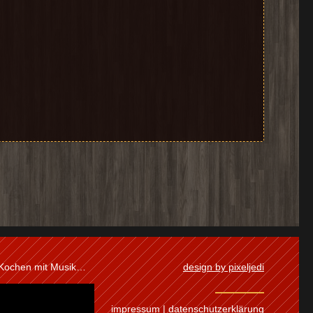
 Kochen mit Musik…
design by pixeljedi
impressum
|
datenschutzerklärung