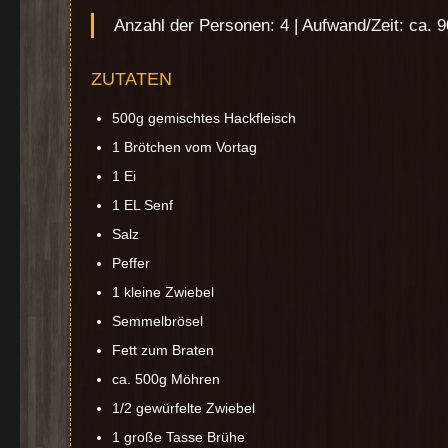
Anzahl der Personen: 4 | Aufwand/Zeit: ca. 
ZUTATEN
500g gemischtes Hackfleisch
1 Brötchen vom Vortag
1 Ei
1 EL Senf
Salz
Peffer
1 kleine Zwiebel
Semmelbrösel
Fett zum Braten
ca. 500g Möhren
1/2 gewürfelte Zwiebel
1 große Tasse Brühe