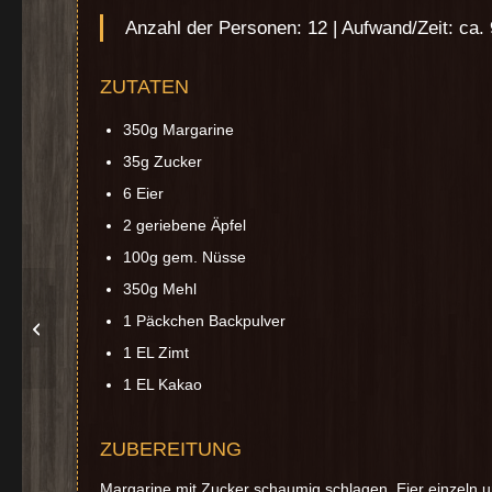
Anzahl der Personen: 12 | Aufwand/Zeit: ca.
ZUTATEN
350g Margarine
35g Zucker
6 Eier
2 geriebene Äpfel
100g gem. Nüsse
350g Mehl
1 Päckchen Backpulver
Früchteteppich
1 EL Zimt
1 EL Kakao
ZUBEREITUNG
Margarine mit Zucker schaumig schlagen, Eier einzeln u