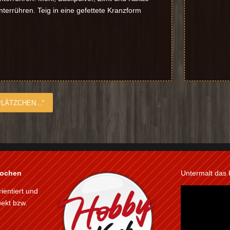
errühren. Teig in eine gefettete Kranzform
LÄTZCHEN..."
kochen
Untermalt das
rientiert und
pekt bzw.