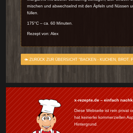
mischen und abwechselnd mit den Äpfeln und Nüssen unt
füllen.
175°C – ca. 60 Minuten.
Rezept von: Alex
ZURÜCK ZUR ÜBERSICHT "BACKEN - KUCHEN, BROT, P
x-rezepte.de – einfach nach
Diese Webseite ist rein privat o
hat keinerlei kommerziellen As
Hintergrund.