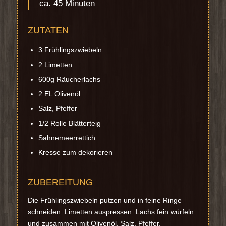
ca. 45 Minuten
ZUTATEN
3 Frühlingszwiebeln
2 Limetten
600g Räucherlachs
2 EL Olivenöl
Salz, Pfeffer
1/2 Rolle Blätterteig
Sahnemeerrettich
Kresse zum dekorieren
ZUBEREITUNG
Die Frühlingszwiebeln putzen und in feine Ringe
schneiden. Limetten auspressen. Lachs fein würfeln
und zusammen mit Olivenöl, Salz, Pfeffer,