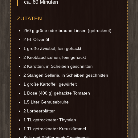
ca. 60 Minuten
ZUTATEN
250 g grüne oder braune Linsen (getrocknet)
2 EL Olivenöl
1 große Zwiebel, fein gehackt
2 Knoblauchzehen, fein gehackt
2 Karotten, in Scheiben geschnitten
2 Stangen Sellerie, in Scheiben geschnitten
1 große Kartoffel, gewürfelt
1 Dose (400 g) gehackte Tomaten
1,5 Liter Gemüsebrühe
2 Lorbeerblätter
1 TL getrockneter Thymian
1 TL getrockneter Kreuzkümmel
Salz und Pfeffer nach Geschmack