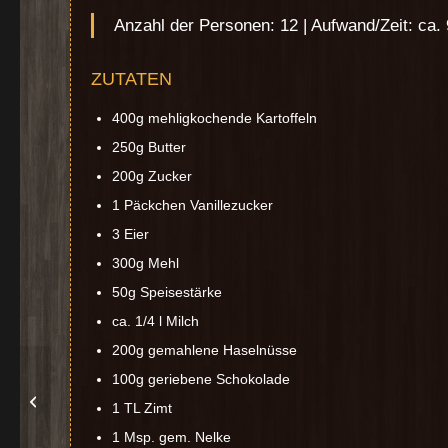
Anzahl der Personen: 12 | Aufwand/Zeit: ca.
ZUTATEN
400g mehligkochende Kartoffeln
250g Butter
200g Zucker
1 Päckchen Vanillezucker
3 Eier
300g Mehl
50g Speisestärke
ca. 1/4 l Milch
200g gemahlene Haselnüsse
100g geriebene Schokolade
Nussecken
1 TL Zimt
1 Msp. gem. Nelke