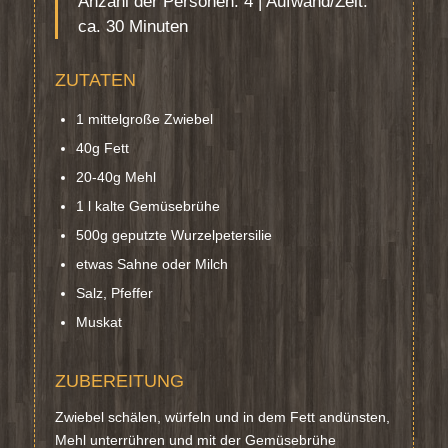
Anzahl der Personen: 4 | Aufwand/Zeit:
ca. 30 Minuten
ZUTATEN
1 mittelgroße Zwiebel
40g Fett
20-40g Mehl
1 l kalte Gemüsebrühe
500g geputzte Wurzelpetersilie
etwas Sahne oder Milch
Salz, Pfeffer
Muskat
ZUBEREITUNG
Zwiebel schälen, würfeln und in dem Fett andünsten,
Mehl unterrühren und mit der Gemüsebrühe