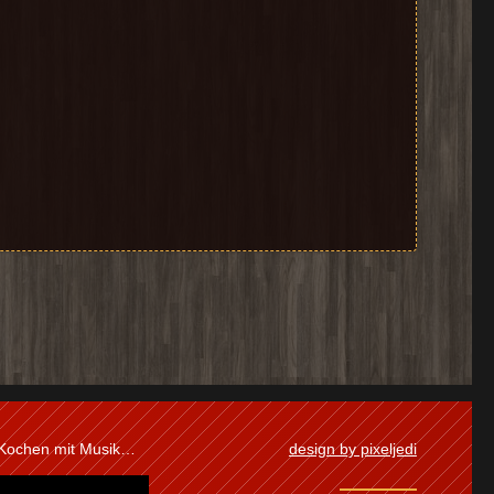
 Kochen mit Musik…
design by pixeljedi