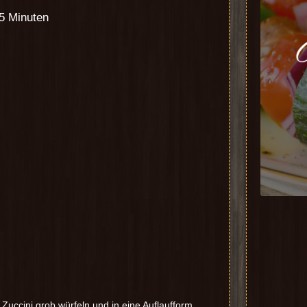
45 Minuten
 Zuccini grob würfeln und in eine Auflaufform