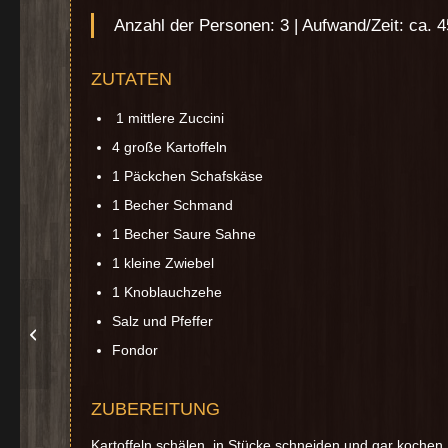
Anzahl der Personen: 3 | Aufwand/Zeit: ca. 
ZUTATEN
1 mittlere Zuccini
4 große Kartoffeln
1 Päckchen Schafskäse
1 Becher Schmand
1 Becher Saure Sahne
1 kleine Zwiebel
1 Knoblauchzehe
Salz und Pfeffer
Steinpilzschnitzel
Fondor
ZUBEREITUNG
Kartoffeln schälen, in Stücke schneiden und gar kochen.