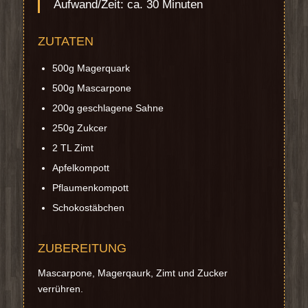
Aufwand/Zeit: ca. 30 Minuten
ZUTATEN
500g Magerquark
500g Mascarpone
200g geschlagene Sahne
250g Zukcer
2 TL Zimt
Apfelkompott
Pflaumenkompott
Schokostäbchen
ZUBEREITUNG
Mascarpone, Magerqaurk, Zimt und Zucker
verrühren.