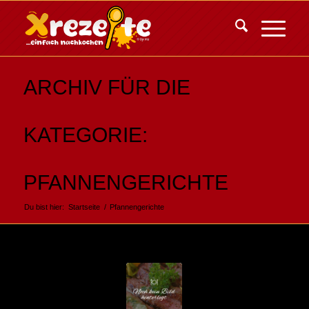
ARCHIV FÜR DIE
KATEGORIE:
PFANNENGERICHTE
Du bist hier:
Startseite
/
Pfannengerichte