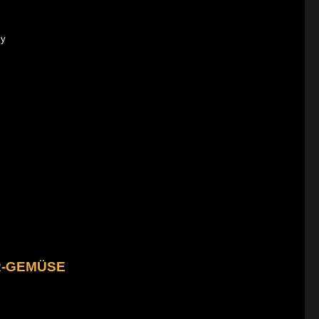
y
R-GEMÜSE