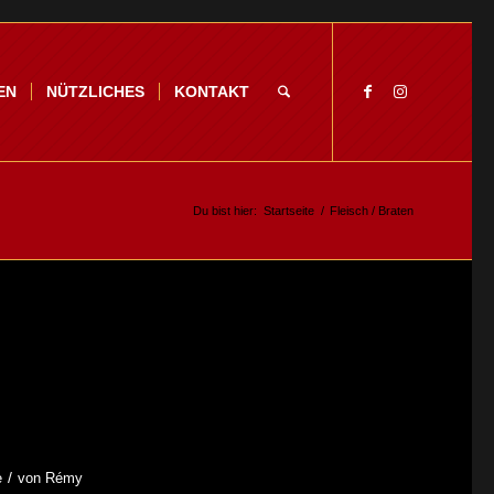
EN
NÜTZLICHES
KONTAKT
Du bist hier:
Startseite
/
Fleisch / Braten
/
e
von
Rémy